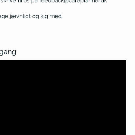
du skrive til os på feedback@careplanner.dk
bage jævnligt og kig med.
 gang