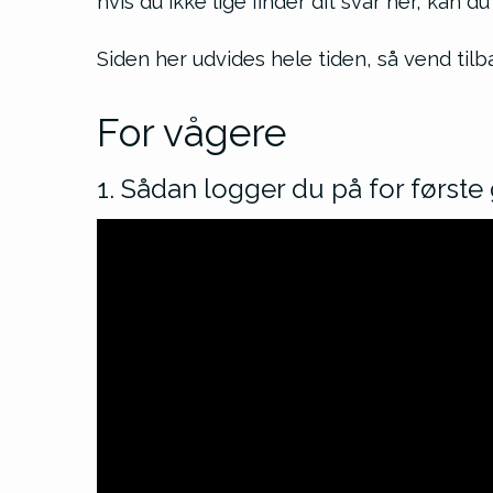
hvis du ikke lige finder dit svar her, kan 
Siden her udvides hele tiden, så vend til
For vågere
1. Sådan logger du på for første