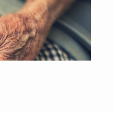
lrettelser. Der vil henover de næste par
 Et par af de gamle funktioner har også