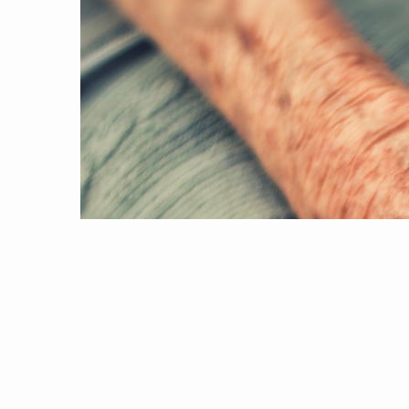
Vi har i dag frigivet online versionen af 
uger blive lagt videoer op på Facebook, hv
fundet vej.
Vi håber, I bliver glade for de nye forbedr