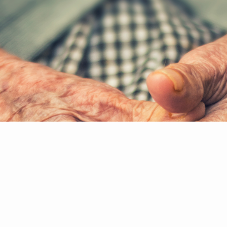
Careplanner v. 3.7.0 med en række forbedringer og fej
or I kan se de forskellige nye funktioner forklaret.
inger, vi har lavet af Careplanner.