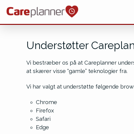
S
PRISER
APP
SUPPORT
KONTAKT
Understøtter Carepla
Vi bestræber os på at Careplanner under
at skærer visse “gamle” teknologier fra.
Vi har valgt at understøtte følgende brow
Chrome
Firefox
Safari
Edge