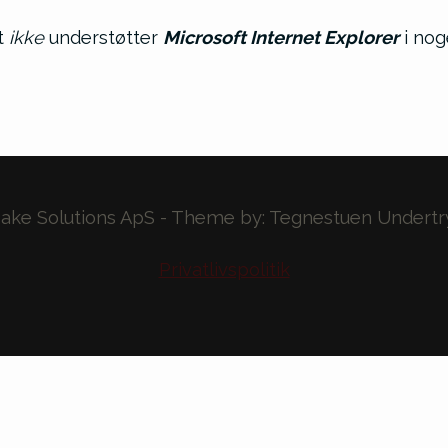
t
ikke
understøtter
Microsoft Internet Explorer
i nog
ake Solutions ApS - Theme by: Tegnestuen Undertry
Privatlivspolitik